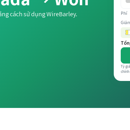
ằng cách sử dụng WireBarley.
Phí
Giảm
Tổng
Tỷ gi
chính