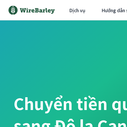
Dịch vụ
Hướng dẫn 
Chuyển tiền q
sang Đô la Ca