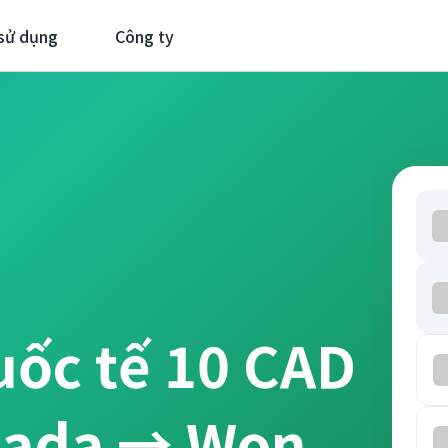
sử dụng
Công ty
uốc tế 10 CAD
nada → Won