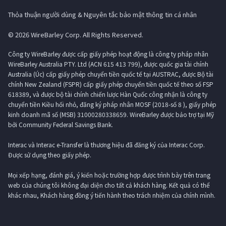
Thỏa thuận người dùng & Nguyên tắc bảo mật thông tin cá nhân
© 2026 WireBarley Corp. All Rights Reserved.
Công ty WireBarley được cấp giấy phép hoạt động là công ty pháp nhân
WireBarley Australia PTY. Ltd (ACN 615 413 799), được quốc gia tài chính
Australia (Úc) cấp giấy phép chuyển tiền quốc tế tại AUSTRAC, được Bộ tài
chính New Zealand (FSPR) cấp giấy phép chuyển tiền quốc tế theo số FSP
618389, và được bộ tài chính chiến lược Hàn Quốc công nhận là công ty
chuyển tiền Kiều hối nhỏ, đăng ký pháp nhân MOSF (2018-số 8 ), giấy phép
kinh doanh mã số (MSB) 31000280338659. WireBarley được bảo trợ tại Mỹ
bởi Community Federal Savings Bank.
Interac và Interac e-Transfer là thương hiệu đã đăng ký của Interac Corp.
Được sử dụng theo giấy phép.
Mọi xếp hạng, đánh giá, ý kiến ​​hoặc trường hợp được trình bày trên trang
web của chúng tôi không đại diện cho tất cả khách hàng. Kết quả có thể
khác nhau, Khách hàng đồng ý tiến hành theo trách nhiệm của chính mình.