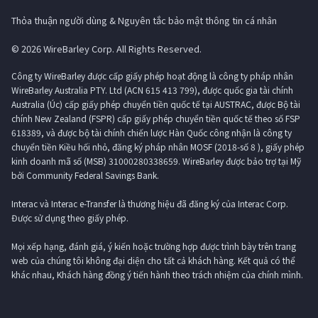
Thỏa thuận người dùng & Nguyên tắc bảo mật thông tin cá nhân
© 2026 WireBarley Corp. All Rights Reserved.
Công ty WireBarley được cấp giấy phép hoạt động là công ty pháp nhân
WireBarley Australia PTY. Ltd (ACN 615 413 799), được quốc gia tài chính
Australia (Úc) cấp giấy phép chuyển tiền quốc tế tại AUSTRAC, được Bộ tài
chính New Zealand (FSPR) cấp giấy phép chuyển tiền quốc tế theo số FSP
618389, và được bộ tài chính chiến lược Hàn Quốc công nhận là công ty
chuyển tiền Kiều hối nhỏ, đăng ký pháp nhân MOSF (2018-số 8 ), giấy phép
kinh doanh mã số (MSB) 31000280338659. WireBarley được bảo trợ tại Mỹ
bởi Community Federal Savings Bank.
Interac và Interac e-Transfer là thương hiệu đã đăng ký của Interac Corp.
Được sử dụng theo giấy phép.
Mọi xếp hạng, đánh giá, ý kiến ​​hoặc trường hợp được trình bày trên trang
web của chúng tôi không đại diện cho tất cả khách hàng. Kết quả có thể
khác nhau, Khách hàng đồng ý tiến hành theo trách nhiệm của chính mình.