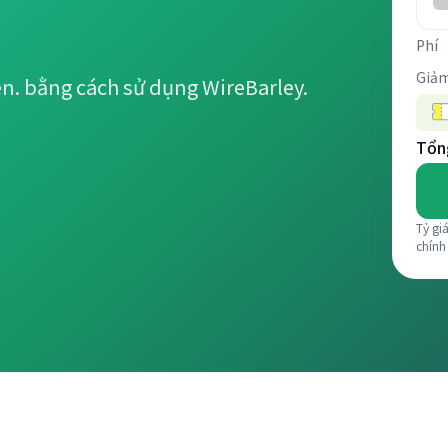
Phí
Giảm
ên. bằng cách sử dụng WireBarley.
Tổng
Tỷ gi
chính