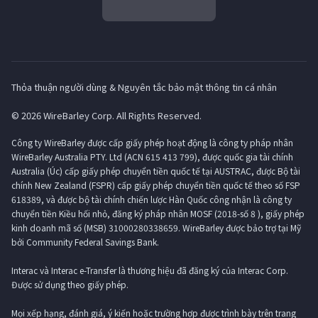
Thỏa thuận người dùng & Nguyên tắc bảo mật thông tin cá nhân
© 2026 WireBarley Corp. All Rights Reserved.
Công ty WireBarley được cấp giấy phép hoạt động là công ty pháp nhân
WireBarley Australia PTY. Ltd (ACN 615 413 799), được quốc gia tài chính
Australia (Úc) cấp giấy phép chuyển tiền quốc tế tại AUSTRAC, được Bộ tài
chính New Zealand (FSPR) cấp giấy phép chuyển tiền quốc tế theo số FSP
618389, và được bộ tài chính chiến lược Hàn Quốc công nhận là công ty
chuyển tiền Kiều hối nhỏ, đăng ký pháp nhân MOSF (2018-số 8 ), giấy phép
kinh doanh mã số (MSB) 31000280338659. WireBarley được bảo trợ tại Mỹ
bởi Community Federal Savings Bank.
Interac và Interac e-Transfer là thương hiệu đã đăng ký của Interac Corp.
Được sử dụng theo giấy phép.
Mọi xếp hạng, đánh giá, ý kiến ​​hoặc trường hợp được trình bày trên trang