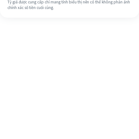
Tỷ giá được cung cấp chỉ mang tính biểu thị nên có thể không phản ánh
chính xác số tiền cuối cùng.
Ngay cả khi đây là lần đầu tiên, hãy
dễ dàng hoàn tất việc chuyển tiền
ra nước ngoài của bạn trong 4 bước
đơn giản.