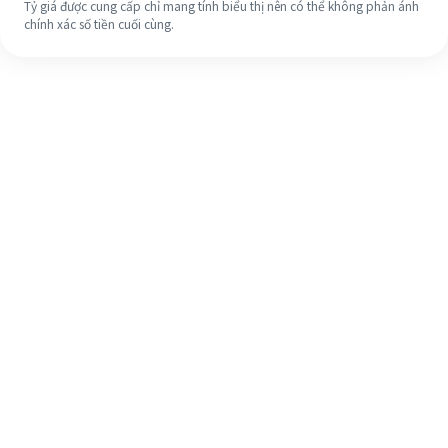
Tỷ giá được cung cấp chỉ mang tính biểu thị nên có thể không phản ánh
chính xác số tiền cuối cùng.
Ngay cả khi đây là lần đầu tiên, hãy
dễ dàng hoàn tất việc chuyển tiền
ra nước ngoài của bạn trong 4 bước
đơn giản.