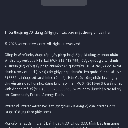
Thỏa thuận người dùng & Nguyên tắc bảo mật thông tin cá nhân
© 2026 WireBarley Corp. All Rights Reserved.
Công ty WireBarley được cấp giấy phép hoạt động là công ty pháp nhân
WireBarley Australia PTY. Ltd (ACN 615 413 799), được quốc gia tài chính
Australia (Úc) cấp giấy phép chuyển tiền quốc tế tại AUSTRAC, được Bộ tài
chính New Zealand (FSPR) cấp giấy phép chuyển tiền quốc tế theo số FSP
618389, và được bộ tài chính chiến lược Hàn Quốc công nhận là công ty
chuyển tiền Kiều hối nhỏ, đăng ký pháp nhân MOSF (2018-số 8 ), giấy phép
kinh doanh mã số (MSB) 31000280338659. WireBarley được bảo trợ tại Mỹ
bởi Community Federal Savings Bank.
Interac và Interac e-Transfer là thương hiệu đã đăng ký của Interac Corp.
Được sử dụng theo giấy phép.
Mọi xếp hạng, đánh giá, ý kiến ​​hoặc trường hợp được trình bày trên trang