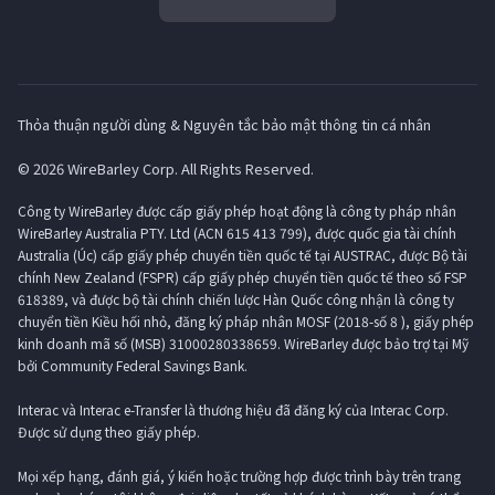
Thỏa thuận người dùng & Nguyên tắc bảo mật thông tin cá nhân
© 2026 WireBarley Corp. All Rights Reserved.
Công ty WireBarley được cấp giấy phép hoạt động là công ty pháp nhân
WireBarley Australia PTY. Ltd (ACN 615 413 799), được quốc gia tài chính
Australia (Úc) cấp giấy phép chuyển tiền quốc tế tại AUSTRAC, được Bộ tài
chính New Zealand (FSPR) cấp giấy phép chuyển tiền quốc tế theo số FSP
618389, và được bộ tài chính chiến lược Hàn Quốc công nhận là công ty
chuyển tiền Kiều hối nhỏ, đăng ký pháp nhân MOSF (2018-số 8 ), giấy phép
kinh doanh mã số (MSB) 31000280338659. WireBarley được bảo trợ tại Mỹ
bởi Community Federal Savings Bank.
Interac và Interac e-Transfer là thương hiệu đã đăng ký của Interac Corp.
Được sử dụng theo giấy phép.
Mọi xếp hạng, đánh giá, ý kiến ​​hoặc trường hợp được trình bày trên trang