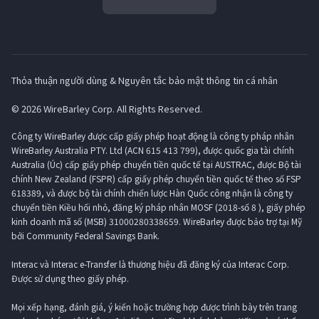
Thỏa thuận người dùng & Nguyên tắc bảo mật thông tin cá nhân
© 2026 WireBarley Corp. All Rights Reserved.
Công ty WireBarley được cấp giấy phép hoạt động là công ty pháp nhân
WireBarley Australia PTY. Ltd (ACN 615 413 799), được quốc gia tài chính
Australia (Úc) cấp giấy phép chuyển tiền quốc tế tại AUSTRAC, được Bộ tài
chính New Zealand (FSPR) cấp giấy phép chuyển tiền quốc tế theo số FSP
618389, và được bộ tài chính chiến lược Hàn Quốc công nhận là công ty
chuyển tiền Kiều hối nhỏ, đăng ký pháp nhân MOSF (2018-số 8 ), giấy phép
kinh doanh mã số (MSB) 31000280338659. WireBarley được bảo trợ tại Mỹ
bởi Community Federal Savings Bank.
Interac và Interac e-Transfer là thương hiệu đã đăng ký của Interac Corp.
Được sử dụng theo giấy phép.
Mọi xếp hạng, đánh giá, ý kiến ​​hoặc trường hợp được trình bày trên trang