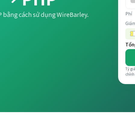
P bằng cách sử dụng WireBarley.
Phí
Giảm
Tổng
Tỷ gi
chính