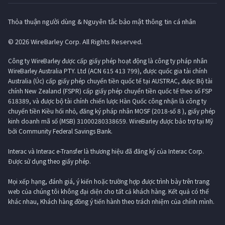
Thỏa thuận người dùng & Nguyên tắc bảo mật thông tin cá nhân
© 2026 WireBarley Corp. All Rights Reserved.
Công ty WireBarley được cấp giấy phép hoạt động là công ty pháp nhân
WireBarley Australia PTY. Ltd (ACN 615 413 799), được quốc gia tài chính
Australia (Úc) cấp giấy phép chuyển tiền quốc tế tại AUSTRAC, được Bộ tài
chính New Zealand (FSPR) cấp giấy phép chuyển tiền quốc tế theo số FSP
618389, và được bộ tài chính chiến lược Hàn Quốc công nhận là công ty
chuyển tiền Kiều hối nhỏ, đăng ký pháp nhân MOSF (2018-số 8 ), giấy phép
kinh doanh mã số (MSB) 31000280338659. WireBarley được bảo trợ tại Mỹ
bởi Community Federal Savings Bank.
Interac và Interac e-Transfer là thương hiệu đã đăng ký của Interac Corp.
Được sử dụng theo giấy phép.
Mọi xếp hạng, đánh giá, ý kiến ​​hoặc trường hợp được trình bày trên trang
web của chúng tôi không đại diện cho tất cả khách hàng. Kết quả có thể
khác nhau, Khách hàng đồng ý tiến hành theo trách nhiệm của chính mình.