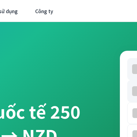
sử dụng
Công ty
uốc tế 250
 → NZD