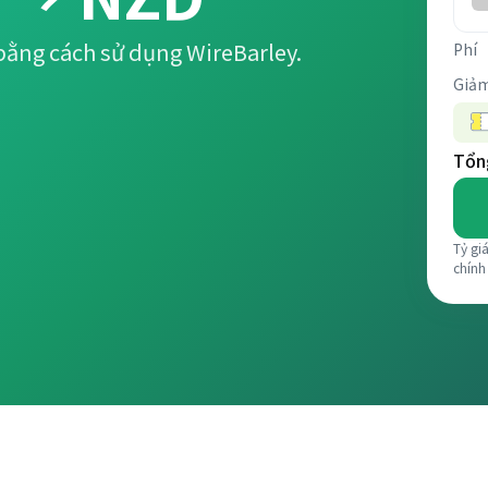
bằng cách sử dụng WireBarley.
Phí
Giảm
Tổng
Tỷ gi
chính