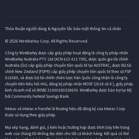
Thỏa thuận người dùng & Nguyên tắc bảo mật thông tin cá nhân
© 2026 WireBarley Corp. All Rights Reserved.
Công ty WireBarley được cấp giấy phép hoạt động là công ty pháp nhân
WireBarley Australia PTY. Ltd (ACN 615 413 799), được quốc gia tài chính
Australia (Úc) cấp giấy phép chuyển tiền quốc tế tại AUSTRAC, được Bộ tài
chính New Zealand (FSPR) cấp giấy phép chuyển tiền quốc tế theo số FSP
618389, và được bộ tài chính chiến lược Hàn Quốc công nhận là công ty
chuyển tiền Kiều hối nhỏ, đăng ký pháp nhân MOSF (2018-số 8 ), giấy phép
kinh doanh mã số (MSB) 31000280338659. WireBarley được bảo trợ tại Mỹ
bởi Community Federal Savings Bank.
Interac và Interac e-Transfer là thương hiệu đã đăng ký của Interac Corp.
Được sử dụng theo giấy phép.
Mọi xếp hạng, đánh giá, ý kiến ​​hoặc trường hợp được trình bày trên trang
web của chúng tôi không đại diện cho tất cả khách hàng. Kết quả có thể