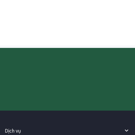
Người nhận có thể rút tiền mặt ngay lập
tức khi chuyển tiền sang Indonesia
không?
Hãy thử sử dụng Dịch vụ
WireBarley ngay bây giờ!
Dịch vụ