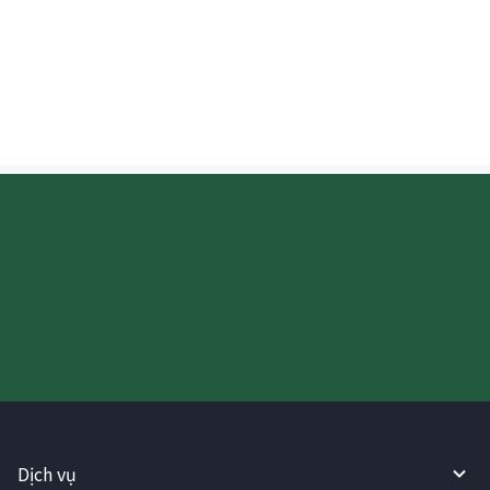
Người nhận có thể rút tiền mặt ngay lập
tức khi chuyển tiền sang Indonesia
không?
Hãy thử sử dụng Dịch vụ
WireBarley ngay bây giờ!
Dịch vụ