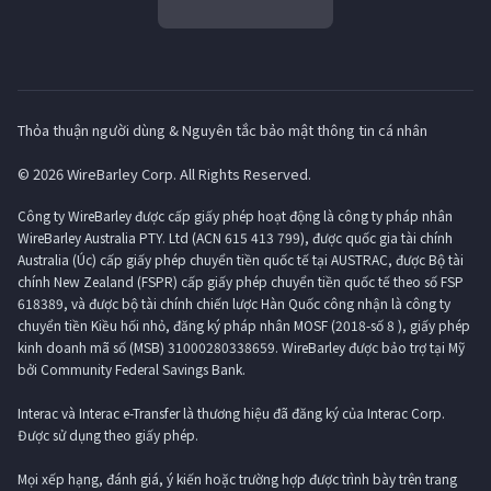
Thỏa thuận người dùng & Nguyên tắc bảo mật thông tin cá nhân
© 2026 WireBarley Corp. All Rights Reserved.
Công ty WireBarley được cấp giấy phép hoạt động là công ty pháp nhân
WireBarley Australia PTY. Ltd (ACN 615 413 799), được quốc gia tài chính
Australia (Úc) cấp giấy phép chuyển tiền quốc tế tại AUSTRAC, được Bộ tài
chính New Zealand (FSPR) cấp giấy phép chuyển tiền quốc tế theo số FSP
618389, và được bộ tài chính chiến lược Hàn Quốc công nhận là công ty
chuyển tiền Kiều hối nhỏ, đăng ký pháp nhân MOSF (2018-số 8 ), giấy phép
kinh doanh mã số (MSB) 31000280338659. WireBarley được bảo trợ tại Mỹ
bởi Community Federal Savings Bank.
Interac và Interac e-Transfer là thương hiệu đã đăng ký của Interac Corp.
Được sử dụng theo giấy phép.
Mọi xếp hạng, đánh giá, ý kiến ​​hoặc trường hợp được trình bày trên trang