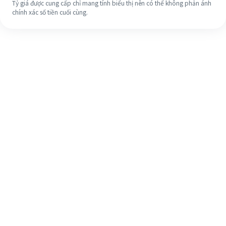
Tỷ giá được cung cấp chỉ mang tính biểu thị nên có thể không phản ánh
chính xác số tiền cuối cùng.
Ngay cả khi đây là lần đầu tiên, hãy
dễ dàng hoàn tất việc chuyển tiền
ra nước ngoài của bạn trong 4 bước
đơn giản.