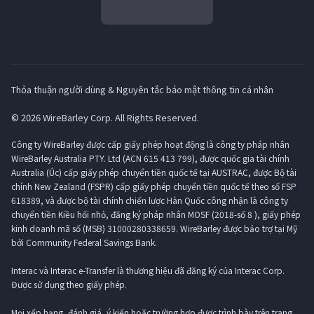
Thỏa thuận người dùng & Nguyên tắc bảo mật thông tin cá nhân
© 2026 WireBarley Corp. All Rights Reserved.
Công ty WireBarley được cấp giấy phép hoạt động là công ty pháp nhân
WireBarley Australia PTY. Ltd (ACN 615 413 799), được quốc gia tài chính
Australia (Úc) cấp giấy phép chuyển tiền quốc tế tại AUSTRAC, được Bộ tài
chính New Zealand (FSPR) cấp giấy phép chuyển tiền quốc tế theo số FSP
618389, và được bộ tài chính chiến lược Hàn Quốc công nhận là công ty
chuyển tiền Kiều hối nhỏ, đăng ký pháp nhân MOSF (2018-số 8 ), giấy phép
kinh doanh mã số (MSB) 31000280338659. WireBarley được bảo trợ tại Mỹ
bởi Community Federal Savings Bank.
Interac và Interac e-Transfer là thương hiệu đã đăng ký của Interac Corp.
Được sử dụng theo giấy phép.
Mọi xếp hạng, đánh giá, ý kiến ​​hoặc trường hợp được trình bày trên trang