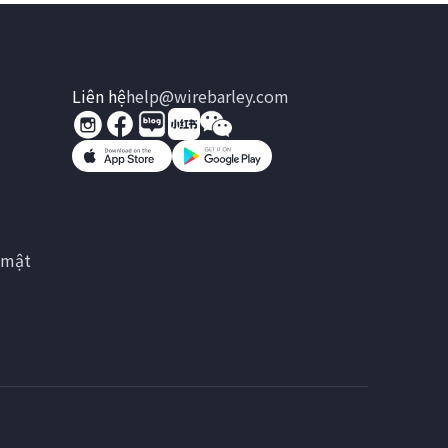
Liên hệ
help@wirebarley.com
 mật