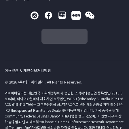
이용약관 & 개인정보처리방침
© 2026 (주)와이어바알리. All Rights Reserved.
와이어바알리는 대한민국 기획재정부에서 승인한 소액해외송금업 등록법인(2018-8
호)이며, 와이어바알리의 자회사인 호주법인 WBAU (WireBarley Australia PTY Ltd.
ACN 615 413 799)는 호주금융당국 AUSTRAC으로 부터 해외송금을 위한 라이센스
IRD (Independent Remittance Dealer)를 취득한 법인입니다. 미국 송금을 위해
Community Federal Savings Bank와 파트너쉽을 맺고 있으며, 미 연방 재무부 산
하 금융범죄 단속 네트워크(Financial Crimes Enforcement Network Department
of Treasury · FinCEN)로부터 해외송금 자격을 얻었습니다. 또한 캐나다 연방정부 산