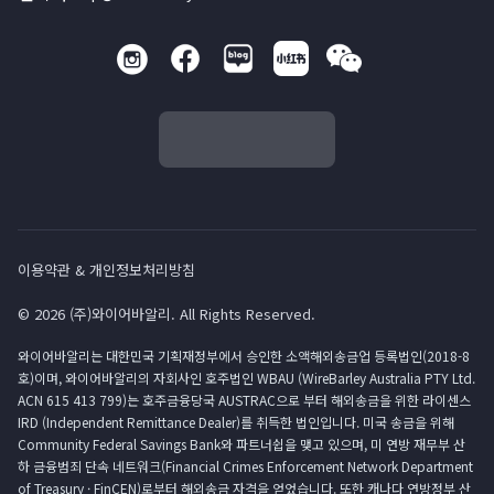
이용약관 & 개인정보처리방침
© 2026 (주)와이어바알리. All Rights Reserved.
와이어바알리는 대한민국 기획재정부에서 승인한 소액해외송금업 등록법인(2018-8
호)이며, 와이어바알리의 자회사인 호주법인 WBAU (WireBarley Australia PTY Ltd.
ACN 615 413 799)는 호주금융당국 AUSTRAC으로 부터 해외송금을 위한 라이센스
IRD (Independent Remittance Dealer)를 취득한 법인입니다. 미국 송금을 위해
Community Federal Savings Bank와 파트너쉽을 맺고 있으며, 미 연방 재무부 산
하 금융범죄 단속 네트워크(Financial Crimes Enforcement Network Department
of Treasury · FinCEN)로부터 해외송금 자격을 얻었습니다. 또한 캐나다 연방정부 산