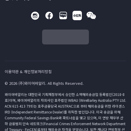
이용약관 & 개인정보처리방침
© 2026 (주)와이어바알리. All Rights Reserved.
와이어바알리는 대한민국 기획재정부에서 승인한 소액해외송금업 등록법인(2018-8
호)이며, 와이어바알리의 자회사인 호주법인 WBAU (WireBarley Australia PTY Ltd.
ACN 615 413 799)는 호주금융당국 AUSTRAC으로 부터 해외송금을 위한 라이센스
IRD (Independent Remittance Dealer)를 취득한 법인입니다. 미국 송금을 위해
Community Federal Savings Bank와 파트너쉽을 맺고 있으며, 미 연방 재무부 산
하 금융범죄 단속 네트워크(Financial Crimes Enforcement Network Department
of Treasury · FinCEN)로부터 해외송금 자격을 얻었습니다. 또한 캐나다 연방정부 산