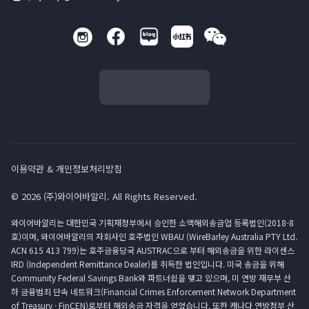
이용약관 & 개인정보처리방침
© 2026 (주)와이어바알리. All Rights Reserved.
와이어바알리는 대한민국 기획재정부에서 승인한 소액해외송금업 등록법인(2018-8
호)이며, 와이어바알리의 자회사인 호주법인 WBAU (WireBarley Australia PTY Ltd.
ACN 615 413 799)는 호주금융당국 AUSTRAC으로 부터 해외송금을 위한 라이센스
IRD (Independent Remittance Dealer)를 취득한 법인입니다. 미국 송금을 위해
Community Federal Savings Bank와 파트너쉽을 맺고 있으며, 미 연방 재무부 산
하 금융범죄 단속 네트워크(Financial Crimes Enforcement Network Department
of Treasury · FinCEN)로부터 해외송금 자격을 얻었습니다. 또한 캐나다 연방정부 산