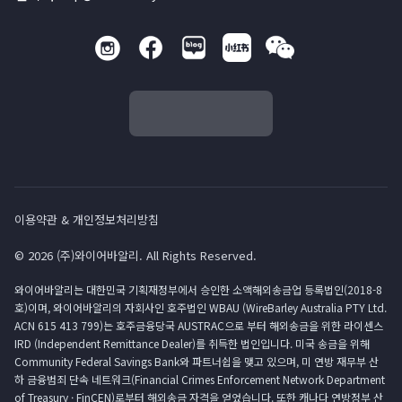
이용약관 & 개인정보처리방침
© 2026 (주)와이어바알리. All Rights Reserved.
와이어바알리는 대한민국 기획재정부에서 승인한 소액해외송금업 등록법인(2018-8
호)이며, 와이어바알리의 자회사인 호주법인 WBAU (WireBarley Australia PTY Ltd.
ACN 615 413 799)는 호주금융당국 AUSTRAC으로 부터 해외송금을 위한 라이센스
IRD (Independent Remittance Dealer)를 취득한 법인입니다. 미국 송금을 위해
Community Federal Savings Bank와 파트너쉽을 맺고 있으며, 미 연방 재무부 산
하 금융범죄 단속 네트워크(Financial Crimes Enforcement Network Department
of Treasury · FinCEN)로부터 해외송금 자격을 얻었습니다. 또한 캐나다 연방정부 산