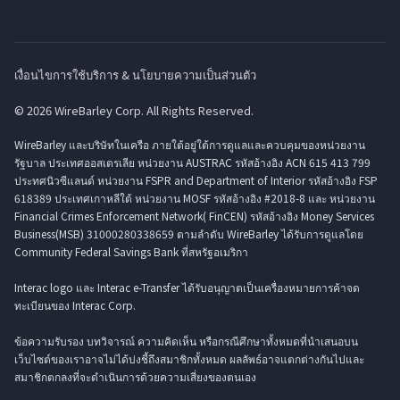
เงื่อนไขการใช้บริการ & นโยบายความเป็นส่วนตัว
© 2026 WireBarley Corp. All Rights Reserved.
WireBarley และบริษัทในเครือ ภายใต้อยู่ใต้การดูแลและควบคุมของหน่วยงาน
รัฐบาล ประเทศออสเตรเลีย หน่วยงาน AUSTRAC รหัสอ้างอิง ACN 615 413 799
ประทศนิวซีแลนด์ หน่วยงาน FSPR and Department of Interior รหัสอ้างอิง FSP
618389 ประเทศเกาหลีใต้ หน่วยงาน MOSF รหัสอ้างอิง #2018-8 และ หน่วยงาน
Financial Crimes Enforcement Network( FinCEN) รหัสอ้างอิง Money Services
Business(MSB) 31000280338659 ตามลำดับ WireBarley ได้รับการดูแลโดย
Community Federal Savings Bank ที่สหรัฐอเมริกา
Interac logo และ Interac e-Transfer ได้รับอนุญาตเป็นเครื่องหมายการค้าจด
ทะเบียนของ Interac Corp.
ข้อความรับรอง บทวิจารณ์ ความคิดเห็น หรือกรณีศึกษาทั้งหมดที่นำเสนอบน
เว็บไซต์ของเราอาจไม่ได้บ่งชี้ถึงสมาชิกทั้งหมด ผลลัพธ์อาจแตกต่างกันไปและ
สมาชิกตกลงที่จะดำเนินการด้วยความเสี่ยงของตนเอง