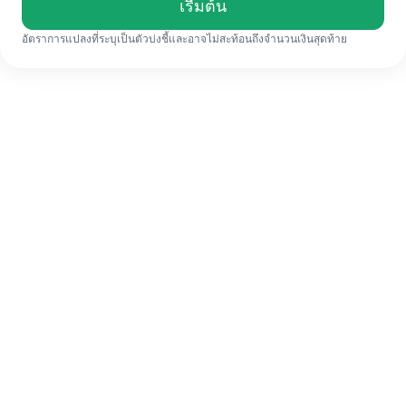
เรื่มต้น
อัตราการแปลงที่ระบุเป็นตัวบ่งชี้และอาจไม่สะท้อนถึงจำนวนเงินสุดท้าย
แม้จะเป็นครั้งแรก ก็ทำรายการโอนเงินต่าง
ประเทศให้เสร็จง่ายๆ ใน 4 ขั้นตอน