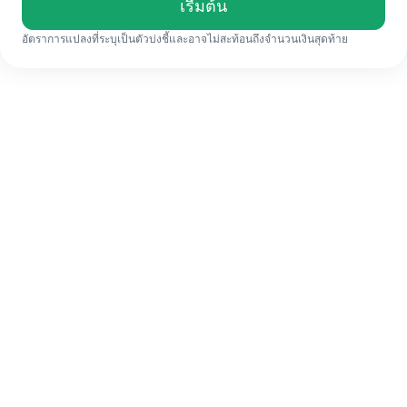
เรื่มต้น
อัตราการแปลงที่ระบุเป็นตัวบ่งชี้และอาจไม่สะท้อนถึงจำนวนเงินสุดท้าย
แม้จะเป็นครั้งแรก ก็ทำรายการโอนเงินต่าง
ประเทศให้เสร็จง่ายๆ ใน 4 ขั้นตอน