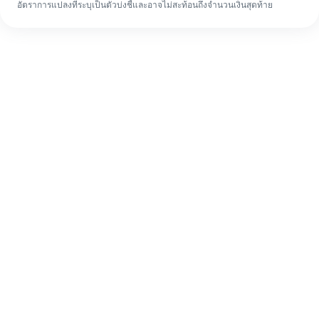
อัตราการแปลงที่ระบุเป็นตัวบ่งชี้และอาจไม่สะท้อนถึงจำนวนเงินสุดท้าย
แม้จะเป็นครั้งแรก ก็ทำรายการโอนเงินต่าง
ประเทศให้เสร็จง่ายๆ ใน 4 ขั้นตอน