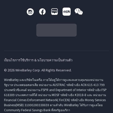
เงื่อนไขการใช้บริการ & นโยบายความเป็นส่วนตัว
© 2026 WireBarley Corp. All Rights Reserved.
WireBarley และบริษัทในเครือ ภายใต้อยู่ใต้การดูแลและควบคุมของหน่วยงาน
รัฐบาล ประเทศออสเตรเลีย หน่วยงาน AUSTRAC รหัสอ้างอิง ACN 615 413 799
ประทศนิวซีแลนด์ หน่วยงาน FSPR and Department of Interior รหัสอ้างอิง FSP
618389 ประเทศเกาหลีใต้ หน่วยงาน MOSF รหัสอ้างอิง #2018-8 และ หน่วยงาน
Financial Crimes Enforcement Network( FinCEN) รหัสอ้างอิง Money Services
Business(MSB) 31000280338659 ตามลำดับ WireBarley ได้รับการดูแลโดย
Community Federal Savings Bank ที่สหรัฐอเมริกา