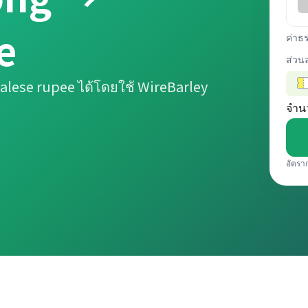
e
ค่าธ
ส่วน
lese rupee ได้โดยใช้ WireBarley
จำน
อัตรา