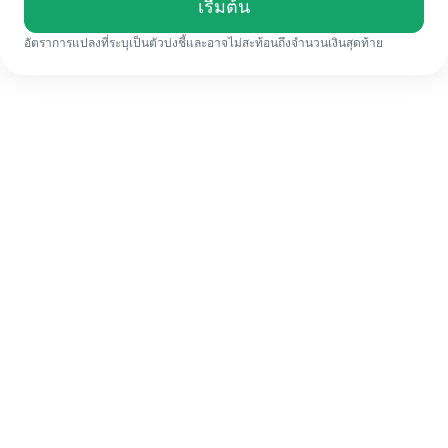
เรื่มต้น
อัตราการแปลงที่ระบุเป็นตัวบ่งชี้และอาจไม่สะท้อนถึงจำนวนเงินสุดท้าย
แม้จะเป็นครั้งแรก ก็ทำรายการโอนเงินต่าง
ประเทศให้เสร็จง่ายๆ ใน 4 ขั้นตอน