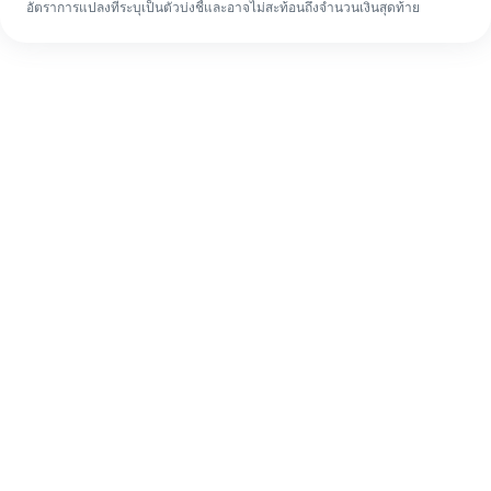
อัตราการแปลงที่ระบุเป็นตัวบ่งชี้และอาจไม่สะท้อนถึงจำนวนเงินสุดท้าย
แม้จะเป็นครั้งแรก ก็ทำรายการโอนเงินต่าง
ประเทศให้เสร็จง่ายๆ ใน 4 ขั้นตอน