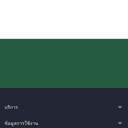
ฉันสามารถตรวจสอบความคืบหน้าของเงินที่
ส่งไปยังสหราชอาณาจักรได้หรือไม่?
ลองใช้งาน WireBarley ตอนนี้เลย!
บริการ
ข้อมูลการใช้งาน