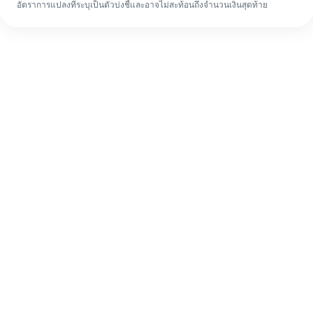
อัตราการแปลงที่ระบุเป็นตัวบ่งชี้และอาจไม่สะท้อนถึงจำนวนเงินสุดท้าย
แม้จะเป็นครั้งแรก ก็ทำรายการโอนเงินต่าง
ประเทศให้เสร็จง่ายๆ ใน 4 ขั้นตอน