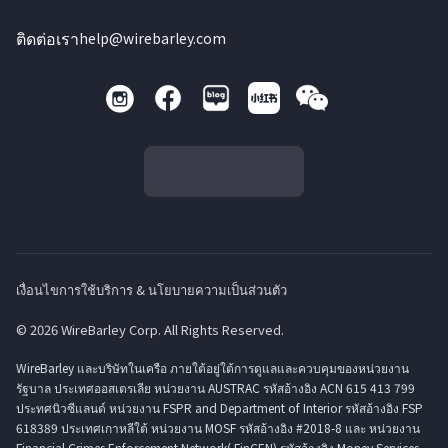
ติดต่อเรา
help@wirebarley.com
เงื่อนไขการใช้บริการ & นโยบายความเป็นส่วนตัว
© 2026 WireBarley Corp. All Rights Reserved.
WireBarley และบริษัทในเครือ ภายใต้อยู่ใต้การดูแลและควบคุมของหน่วยงาน
รัฐบาล ประเทศออสเตรเลีย หน่วยงาน AUSTRAC รหัสอ้างอิง ACN 615 413 799
ประทศนิวซีแลนด์ หน่วยงาน FSPR and Department of Interior รหัสอ้างอิง FSP
618389 ประเทศเกาหลีใต้ หน่วยงาน MOSF รหัสอ้างอิง #2018-8 และ หน่วยงาน
Financial Crimes Enforcement Network( FinCEN) รหัสอ้างอิง Money Services