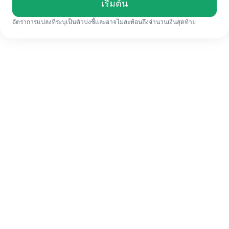
เรื่มต้น
อัตราการแปลงที่ระบุเป็นตัวบ่งชี้และอาจไม่สะท้อนถึงจำนวนเงินสุดท้าย
แม้จะเป็นครั้งแรก ก็ทำรายการโอนเงินต่าง
ประเทศให้เสร็จง่ายๆ ใน 4 ขั้นตอน