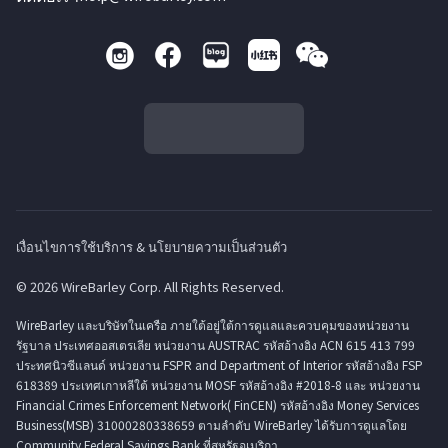
เงื่อนไขการใช้บริการ & นโยบายความเป็นส่วนตัว
© 2026 WireBarley Corp. All Rights Reserved.
WireBarley และบริษัทในเครือ ภายใต้อยู่ใต้การดูแลและควบคุมของหน่วยงาน
รัฐบาล ประเทศออสเตรเลีย หน่วยงาน AUSTRAC รหัสอ้างอิง ACN 615 413 799
ประทศนิวซีแลนด์ หน่วยงาน FSPR and Department of Interior รหัสอ้างอิง FSP
618389 ประเทศเกาหลีใต้ หน่วยงาน MOSF รหัสอ้างอิง #2018-8 และ หน่วยงาน
Financial Crimes Enforcement Network( FinCEN) รหัสอ้างอิง Money Services
Business(MSB) 31000280338659 ตามลำดับ WireBarley ได้รับการดูแลโดย
Community Federal Savings Bank ที่สหรัฐอเมริกา