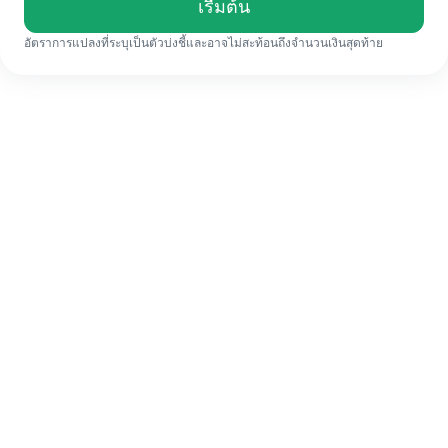
เรื่มต้น
อัตราการแปลงที่ระบุเป็นตัวบ่งชี้และอาจไม่สะท้อนถึงจำนวนเงินสุดท้าย
แม้จะเป็นครั้งแรก ก็ทำรายการโอนเงินต่าง
ประเทศให้เสร็จง่ายๆ ใน 4 ขั้นตอน