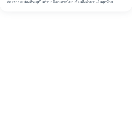
อัตราการแปลงที่ระบุเป็นตัวบ่งชี้และอาจไม่สะท้อนถึงจำนวนเงินสุดท้าย
แม้จะเป็นครั้งแรก ก็ทำรายการโอนเงินต่าง
ประเทศให้เสร็จง่ายๆ ใน 4 ขั้นตอน