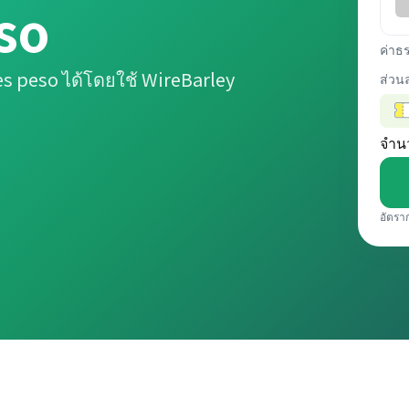
so
ค่าธ
s peso ได้โดยใช้ WireBarley
ส่วน
จำน
อัตรา