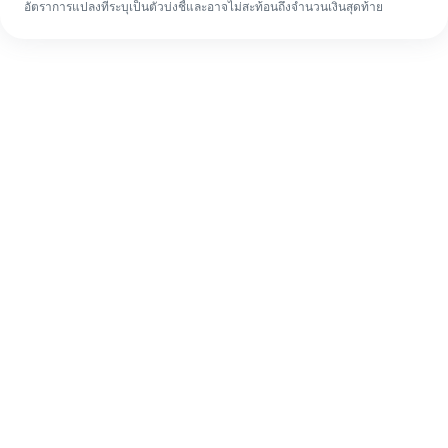
อัตราการแปลงที่ระบุเป็นตัวบ่งชี้และอาจไม่สะท้อนถึงจำนวนเงินสุดท้าย
แม้จะเป็นครั้งแรก ก็ทำรายการโอนเงินต่าง
ประเทศให้เสร็จง่ายๆ ใน 4 ขั้นตอน