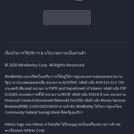
เงื่อนไขการใช้บริการ & นโยบายความเป็นส่วนตัว
© 2026 WireBarley Corp. All Rights Reserved.
WireBarley และบริษัทในเครือ ภายใต้อยู่ใต้การดูแลและควบคุมของหน่วยงาน
รัฐบาล ประเทศออสเตรเลีย หน่วยงาน AUSTRAC รหัสอ้างอิง ACN 615 413 799
ประทศนิวซีแลนด์ หน่วยงาน FSPR and Department of Interior รหัสอ้างอิง FSP
618389 ประเทศเกาหลีใต้ หน่วยงาน MOSF รหัสอ้างอิง #2018-8 และ หน่วยงาน
Financial Crimes Enforcement Network( FinCEN) รหัสอ้างอิง Money Services
Business(MSB) 31000280338659 ตามลำดับ WireBarley ได้รับการดูแลโดย
Community Federal Savings Bank ที่สหรัฐอเมริกา
Interac logo และ Interac e-Transfer ได้รับอนุญาตเป็นเครื่องหมายการค้าจด
ทะเบียนของ Interac Corp.