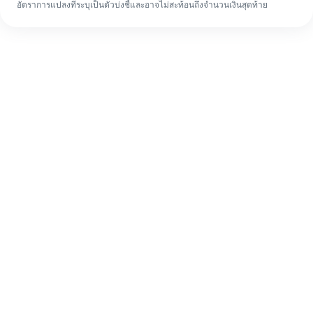
อัตราการแปลงที่ระบุเป็นตัวบ่งชี้และอาจไม่สะท้อนถึงจำนวนเงินสุดท้าย
แม้จะเป็นครั้งแรก ก็ทำรายการโอนเงินต่าง
ประเทศให้เสร็จง่ายๆ ใน 4 ขั้นตอน