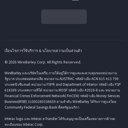
เงื่อนไขการใช้บริการ & นโยบายความเป็นส่วนตัว
© 2026 WireBarley Corp. All Rights Reserved.
WireBarley และบริษัทในเครือ ภายใต้อยู่ใต้การดูแลและควบคุมของหน่วยงาน
รัฐบาล ประเทศออสเตรเลีย หน่วยงาน AUSTRAC รหัสอ้างอิง ACN 615 413 799
ประทศนิวซีแลนด์ หน่วยงาน FSPR and Department of Interior รหัสอ้างอิง FSP
618389 ประเทศเกาหลีใต้ หน่วยงาน MOSF รหัสอ้างอิง #2018-8 และ หน่วยงาน
Financial Crimes Enforcement Network( FinCEN) รหัสอ้างอิง Money Services
Business(MSB) 31000280338659 ตามลำดับ WireBarley ได้รับการดูแลโดย
Community Federal Savings Bank ที่สหรัฐอเมริกา
Interac logo และ Interac e-Transfer ได้รับอนุญาตเป็นเครื่องหมายการค้าจด
ทะเบียนของ Interac Corp.