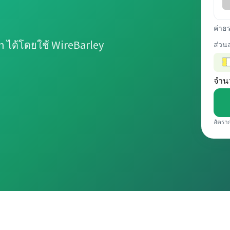
ค่าธ
 ได้โดยใช้ WireBarley
ส่วน
จำน
อัตรา