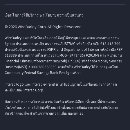
เงื่อนไขการใช้บริการ & นโยบายความเป็นส่วนตัว
© 2026 WireBarley Corp. All Rights Reserved.
WireBarley และบริษัทในเครือ ภายใต้อยู่ใต้การดูแลและควบคุมของหน่วยงาน
รัฐบาล ประเทศออสเตรเลีย หน่วยงาน AUSTRAC รหัสอ้างอิง ACN 615 413 799
ประทศนิวซีแลนด์ หน่วยงาน FSPR and Department of Interior รหัสอ้างอิง FSP
618389 ประเทศเกาหลีใต้ หน่วยงาน MOSF รหัสอ้างอิง #2018-8 และ หน่วยงาน
Financial Crimes Enforcement Network( FinCEN) รหัสอ้างอิง Money Services
Business(MSB) 31000280338659 ตามลำดับ WireBarley ได้รับการดูแลโดย
Community Federal Savings Bank ที่สหรัฐอเมริกา
Interac logo และ Interac e-Transfer ได้รับอนุญาตเป็นเครื่องหมายการค้าจด
ทะเบียนของ Interac Corp.
ข้อความรับรอง บทวิจารณ์ ความคิดเห็น หรือกรณีศึกษาทั้งหมดที่นำเสนอบน
เว็บไซต์ของเราอาจไม่ได้บ่งชี้ถึงสมาชิกทั้งหมด ผลลัพธ์อาจแตกต่างกันไปและ
สมาชิกตกลงที่จะดำเนินการด้วยความเสี่ยงของตนเอง