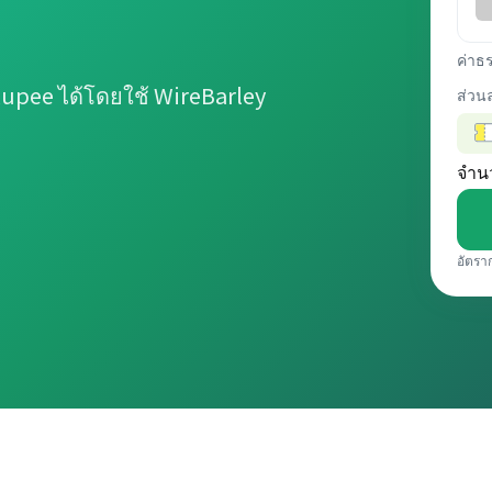
ค่าธ
upee ได้โดยใช้ WireBarley
ส่วน
จำน
อัตรา