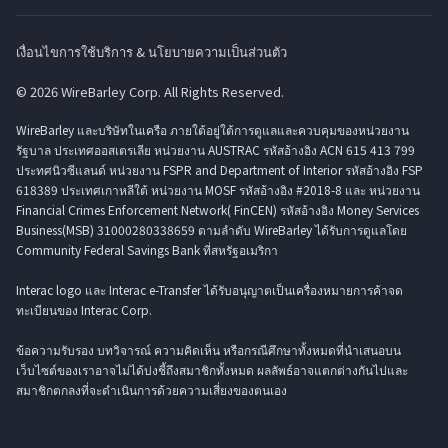
เงื่อนไขการใช้บริการ & นโยบายความเป็นส่วนตัว
© 2026 WireBarley Corp. All Rights Reserved.
WireBarley และบริษัทในเครือ ภายใต้อยู่ใต้การดูแลและควบคุมของหน่วยงาน
รัฐบาล ประเทศออสเตรเลีย หน่วยงาน AUSTRAC รหัสอ้างอิง ACN 615 413 799
ประทศนิวซีแลนด์ หน่วยงาน FSPR and Department of Interior รหัสอ้างอิง FSP
618389 ประเทศเกาหลีใต้ หน่วยงาน MOSF รหัสอ้างอิง #2018-8 และ หน่วยงาน
Financial Crimes Enforcement Network( FinCEN) รหัสอ้างอิง Money Services
Business(MSB) 31000280338659 ตามลำดับ WireBarley ได้รับการดูแลโดย
Community Federal Savings Bank ที่สหรัฐอเมริกา
Interac logo และ Interac e-Transfer ได้รับอนุญาตเป็นเครื่องหมายการค้าจด
ทะเบียนของ Interac Corp.
ข้อความรับรอง บทวิจารณ์ ความคิดเห็น หรือกรณีศึกษาทั้งหมดที่นำเสนอบน
เว็บไซต์ของเราอาจไม่ได้บ่งชี้ถึงสมาชิกทั้งหมด ผลลัพธ์อาจแตกต่างกันไปและ
สมาชิกตกลงที่จะดำเนินการด้วยความเสี่ยงของตนเอง