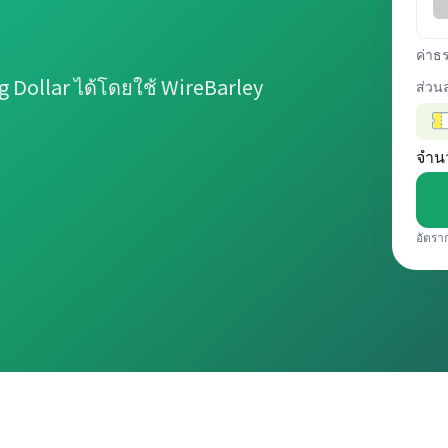
ค่าธ
Dollar ได้โดยใช้ WireBarley
ส่วน
จำน
อัตรา