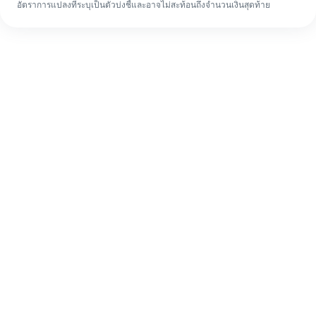
อัตราการแปลงที่ระบุเป็นตัวบ่งชี้และอาจไม่สะท้อนถึงจำนวนเงินสุดท้าย
แม้จะเป็นครั้งแรก ก็ทำรายการโอนเงินต่าง
ประเทศให้เสร็จง่ายๆ ใน 4 ขั้นตอน