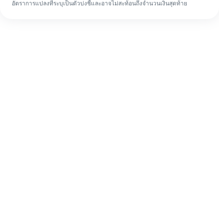
อัตราการแปลงที่ระบุเป็นตัวบ่งชี้และอาจไม่สะท้อนถึงจำนวนเงินสุดท้าย
แม้จะเป็นครั้งแรก ก็ทำรายการโอนเงินต่าง
ประเทศให้เสร็จง่ายๆ ใน 4 ขั้นตอน