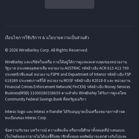
เงื่อนไขการใช้บริการ & นโยบายความเป็นส่วนตัว
© 2026 WireBarley Corp. All Rights Reserved.
WireBarley และบริษัทในเครือ ภายใต้อยู่ใต้การดูแลและควบคุมของหน่วยงาน
รัฐบาล ประเทศออสเตรเลีย หน่วยงาน AUSTRAC รหัสอ้างอิง ACN 615 413 799
ประทศนิวซีแลนด์ หน่วยงาน FSPR and Department of Interior รหัสอ้างอิง FSP
618389 ประเทศเกาหลีใต้ หน่วยงาน MOSF รหัสอ้างอิง #2018-8 และ หน่วยงาน
Financial Crimes Enforcement Network( FinCEN) รหัสอ้างอิง Money Services
Business(MSB) 31000280338659 ตามลำดับ WireBarley ได้รับการดูแลโดย
Community Federal Savings Bank ที่สหรัฐอเมริกา
Interac logo และ Interac e-Transfer ได้รับอนุญาตเป็นเครื่องหมายการค้าจด
ทะเบียนของ Interac Corp.
ข้อความรับรอง บทวิจารณ์ ความคิดเห็น หรือกรณีศึกษาทั้งหมดที่นำเสนอบน
เว็บไซต์ของเราอาจไม่ได้บ่งชี้ถึงสมาชิกทั้งหมด ผลลัพธ์อาจแตกต่างกันไปและ