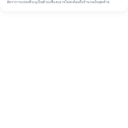
อัตราการแปลงที่ระบุเป็นตัวบ่งชี้และอาจไม่สะท้อนถึงจำนวนเงินสุดท้าย
แม้จะเป็นครั้งแรก ก็ทำรายการโอนเงินต่าง
ประเทศให้เสร็จง่ายๆ ใน 4 ขั้นตอน