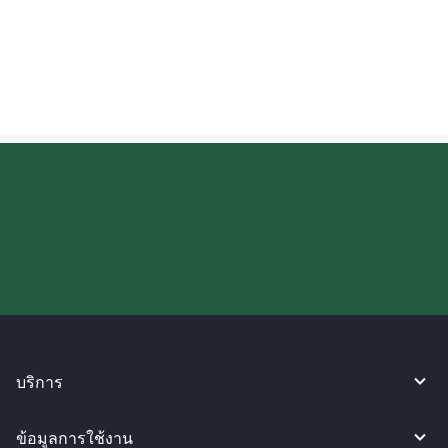
ผู้รับในแคนาดาสามารถรับเงินเป็นวอนเกาหลี
(KRW) ได้หรือไม่?
ลองใช้งาน WireBarley ตอนนี้เลย!
บริการ
ข้อมูลการใช้งาน