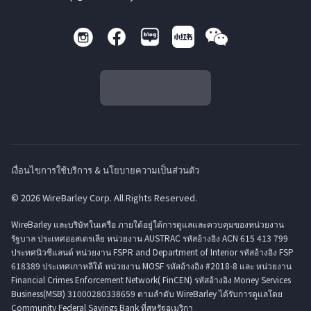
เงื่อนไขการใช้บริการ & นโยบายความเป็นส่วนตัว
© 2026 WireBarley Corp. All Rights Reserved.
WireBarley และบริษัทในเครือ ภายใต้อยู่ใต้การดูแลและควบคุมของหน่วยงาน
รัฐบาล ประเทศออสเตรเลีย หน่วยงาน AUSTRAC รหัสอ้างอิง ACN 615 413 799
ประทศนิวซีแลนด์ หน่วยงาน FSPR and Department of Interior รหัสอ้างอิง FSP
618389 ประเทศเกาหลีใต้ หน่วยงาน MOSF รหัสอ้างอิง #2018-8 และ หน่วยงาน
Financial Crimes Enforcement Network( FinCEN) รหัสอ้างอิง Money Services
Business(MSB) 31000280338659 ตามลำดับ WireBarley ได้รับการดูแลโดย
Community Federal Savings Bank ที่สหรัฐอเมริกา