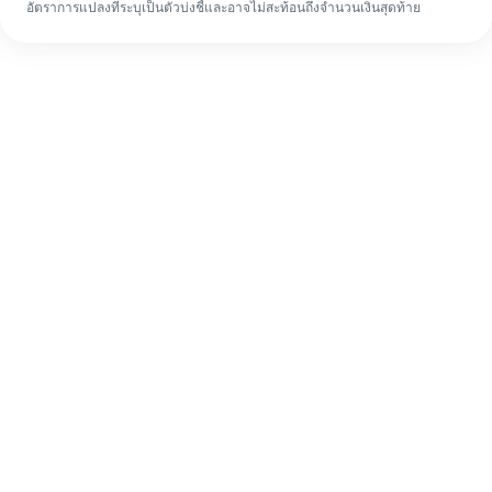
อัตราการแปลงที่ระบุเป็นตัวบ่งชี้และอาจไม่สะท้อนถึงจำนวนเงินสุดท้าย
แม้จะเป็นครั้งแรก ก็ทำรายการโอนเงินต่าง
ประเทศให้เสร็จง่ายๆ ใน 4 ขั้นตอน