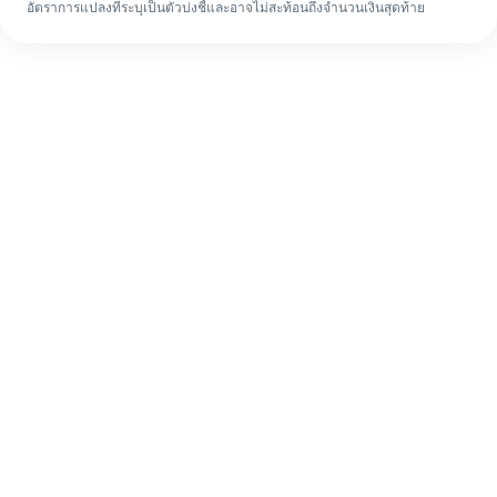
อัตราการแปลงที่ระบุเป็นตัวบ่งชี้และอาจไม่สะท้อนถึงจำนวนเงินสุดท้าย
แม้จะเป็นครั้งแรก ก็ทำรายการโอนเงินต่าง
ประเทศให้เสร็จง่ายๆ ใน 4 ขั้นตอน